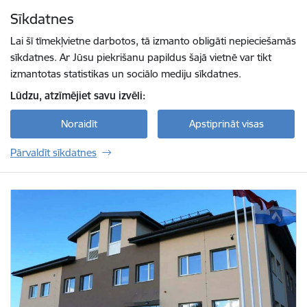
Pāriet uz lapas saturu
Sīkdatnes
Spied
lai meklētu
Enter
Lai šī tīmekļvietne darbotos, tā izmanto obligāti nepieciešamās
sīkdatnes. Ar Jūsu piekrišanu papildus šajā vietnē var tikt
izmantotas statistikas un sociālo mediju sīkdatnes.
Lūdzu, atzīmējiet savu izvēli:
Noraidīt
Apstiprināt visas
Pārvaldīt sīkdatnes
Bauskas Mūzikas un mākslas skola