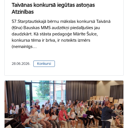
Taivānas konkursā iegūtas astoņas
Atzinības
57.Starptautiskajā bērnu mākslas konkursā Taivānā
(Ķīna) Bauskas MMS audzēkņi piedalījušies jau
daudzkārt. Kā stāsta pedagoģe Mārīte Šulce,
konkursa tēma ir brīva, ir noteikts izmērs
(nemainīgs…
28.06.2026.
Konkursi