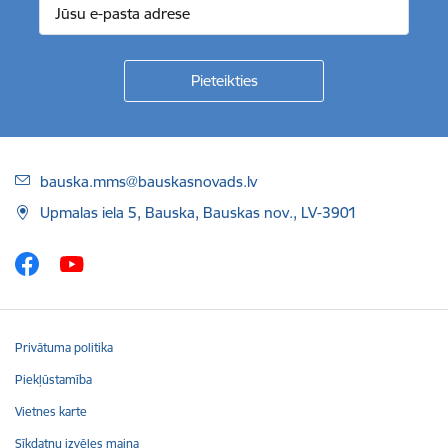
Kājene
bauska.mms@bauskasnovads.lv
Upmalas iela 5, Bauska, Bauskas nov., LV-3901
Privātuma politika
Piekļūstamība
Vietnes karte
Sīkdatņu izvēles maiņa